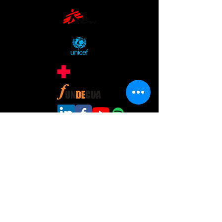
ANDREA MERENZON
AV. Córdoba 2555 5 ° Piso
CABA 1120
ARGENTINA
andreamerenzon@gmail.com
www.andreamerenzon.com
" ... desde hace muchos años compendi que una
sola persona no cambia el mundo ,ni logra
revertir las injusticias, pero muchos HACIENDO
POCO , SI. Que las ONGS prestigiosas se
sostienen con el esfuerzo de quienes no pueden