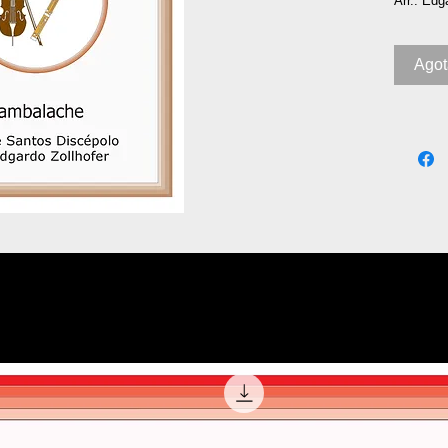
Arr.: Edg
Ago