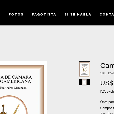
o
FOTOS
FAGOTISTA
SI SE HABLA
CONT
Cam
SKU: BV-
US$ 
IVA excl
Obra para
Composit