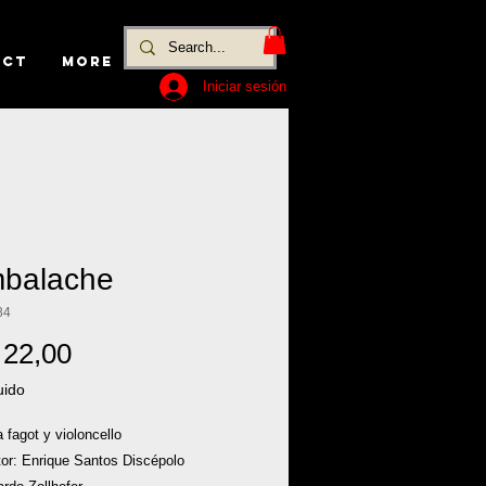
ACT
MORE
Iniciar sesión
balache
84
Precio
22,00
uido
 fagot y violoncello
or: Enrique Santos Discépolo