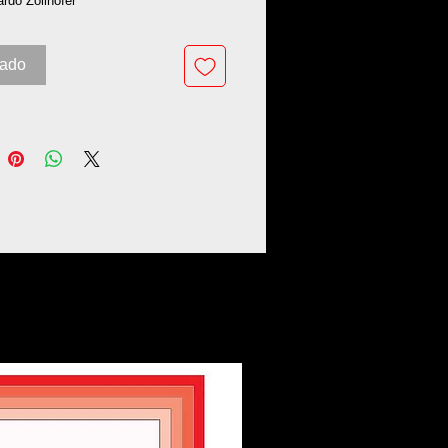
ardo Zollhofer
tado