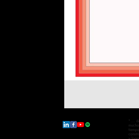
" ... 
mucho
tiempo
constr
y logr