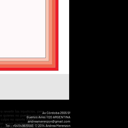
evertir las injusticias, pero
Av Córdoba 2555 5º
e quienes no pueden aportar su
Buenos Aires 1120 ARGENTINA
a culpa no aporta nada
andreamerenzon@gmail.com
n seguir invirtiendo sus esfuerzos
Tel:: +541149615593 © 2014 Andrea Merenzon
y dudas de a donde van los