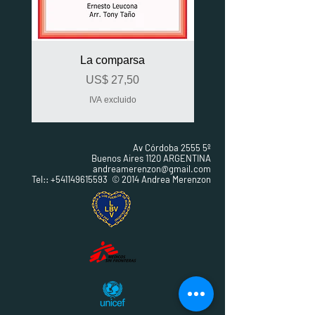
La comparsa
Precio
US$ 27,50
IVA excluido
Av Córdoba 2555 5º
Buenos Aires 1120 ARGENTINA
andreamerenzon@gmail.com
Tel:: +541149615593 © 2014 Andrea Merenzon